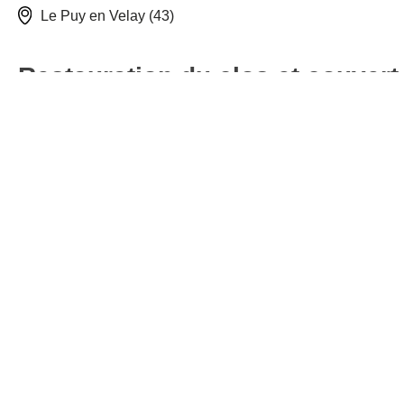
Le Puy en Velay (43)
Restauration du clos et couvert
de la
Visitation au Puy-en-Velay
Maîtrise d’ouvrage :
Département de la Haute Loire
Maîtrise d’œuvre :
RL & Associés
Tavaux de couverture et charpent
Couverture en tuiles canal Blache panachées, posées aux 
voliges
Couverture gironnée sur cabrons pour l’abside