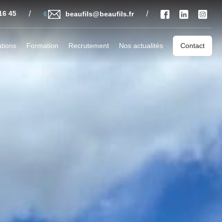
16 45
/
/
beaufils@beaufils.fr
ations
Formation
Recrutement
Nos actualités
Contact