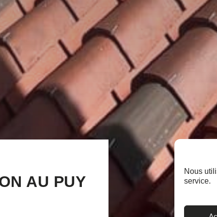
Nous util
ION AU PUY
service.
Ac